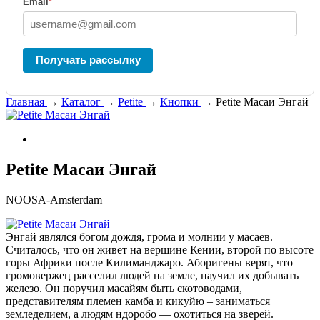
Email
*
Получать рассылку
Главная
→
Каталог
→
Petite
→
Кнопки
→
Petite Масаи Энгай
Petite Масаи Энгай
NOOSA-Amsterdam
Энгай являлся богом дождя, грома и молнии у масаев.
Считалось, что он живет на вершине Кении, второй по высоте
горы Африки после Килиманджаро. Аборигены верят, что
громовержец расселил людей на земле, научил их добывать
железо. Он поручил масайям быть скотоводами,
представителям племен камба и кикуйю – заниматься
земледелием, а людям ндоробо — охотиться на зверей.