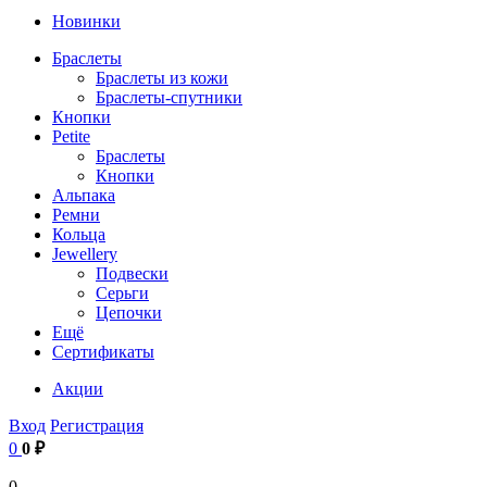
Новинки
Браслеты
Браслеты из кожи
Браслеты-спутники
Кнопки
Petite
Браслеты
Кнопки
Альпака
Ремни
Кольца
Jewellery
Подвески
Серьги
Цепочки
Ещё
Сертификаты
Акции
Вход
Регистрация
0
0 ₽
0