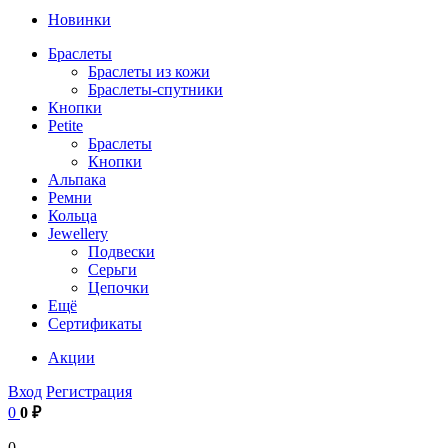
Новинки
Браслеты
Браслеты из кожи
Браслеты-спутники
Кнопки
Petite
Браслеты
Кнопки
Альпака
Ремни
Кольца
Jewellery
Подвески
Серьги
Цепочки
Ещё
Сертификаты
Акции
Вход
Регистрация
0
0 ₽
0