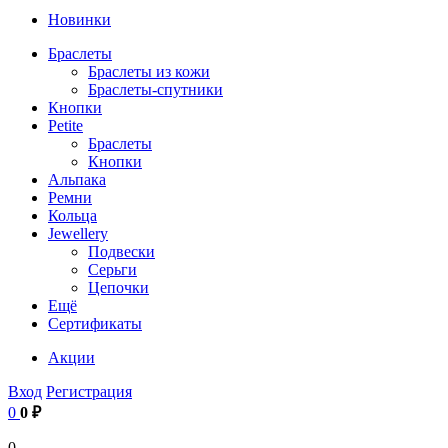
Новинки
Браслеты
Браслеты из кожи
Браслеты-спутники
Кнопки
Petite
Браслеты
Кнопки
Альпака
Ремни
Кольца
Jewellery
Подвески
Серьги
Цепочки
Ещё
Сертификаты
Акции
Вход
Регистрация
0
0 ₽
0