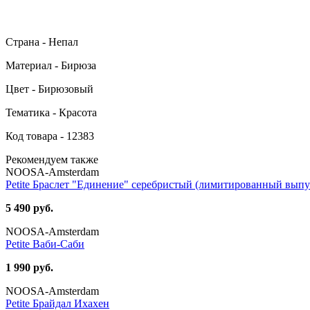
Страна - Непал
Материал - Бирюза
Цвет - Бирюзовый
Тематика - Красота
Код товара - 12383
Рекомендуем также
NOOSA-Amsterdam
Petite Браслет "Единение" серебристый (лимитированный выпу
5 490 руб.
NOOSA-Amsterdam
Petite Ваби-Саби
1 990 руб.
NOOSA-Amsterdam
Petite Брайдал Ихахен