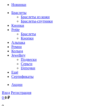
Новинки
Браслеты
Браслеты из кожи
Браслеты-спутники
Кнопки
Petite
Браслеты
Кнопки
Альпака
Ремни
Кольца
Jewellery
Подвески
Серьги
Цепочки
Ещё
Сертификаты
Акции
Вход
Регистрация
0
0 ₽
0