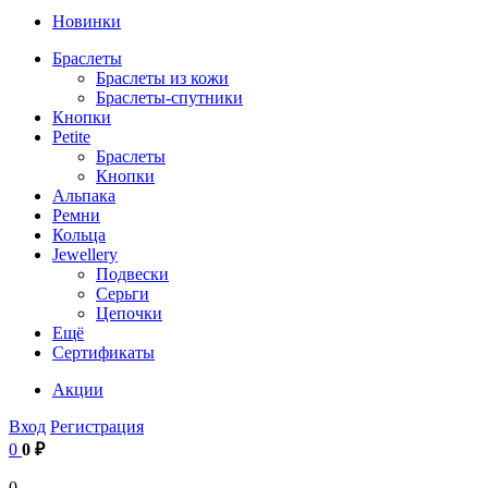
Новинки
Браслеты
Браслеты из кожи
Браслеты-спутники
Кнопки
Petite
Браслеты
Кнопки
Альпака
Ремни
Кольца
Jewellery
Подвески
Серьги
Цепочки
Ещё
Сертификаты
Акции
Вход
Регистрация
0
0 ₽
0