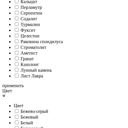
Кальцит
Перламутр
Серпентин
Содалит
Турмалин
Фуксит
Целестин
Раковина спондилуса
Cтроматолит
Аметист
Гранат
Кахолонг
Лунный камень
Лист Лавра
применить
Цвет
Цвет
Бежево-серый
Бежевый
Белый