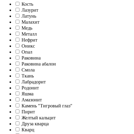
Кость
Лазурит
Латунь
Малахит
Медь
Металл
Нефрит
Оникс
Опал
Раковина
Раковина абалон
Смола
Ткань
Лабрадорит
Родонит
Яшма
Амазонит
Камень "Тигровый глаз"
Пирит
Желтый кальцит
Друза кварца
Кварц