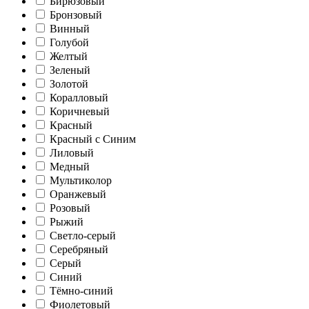
Бирюзовый
Бронзовый
Винный
Голубой
Желтый
Зеленый
Золотой
Коралловый
Коричневый
Красный
Красный с Синим
Лиловый
Медный
Мультиколор
Оранжевый
Розовый
Рыжий
Светло-серый
Серебряный
Серый
Синий
Тёмно-синий
Фиолетовый