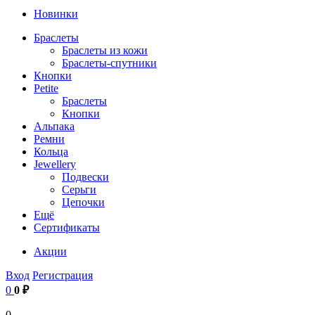
Новинки
Браслеты
Браслеты из кожи
Браслеты-спутники
Кнопки
Petite
Браслеты
Кнопки
Альпака
Ремни
Кольца
Jewellery
Подвески
Серьги
Цепочки
Ещё
Сертификаты
Акции
Вход
Регистрация
0
0 ₽
0