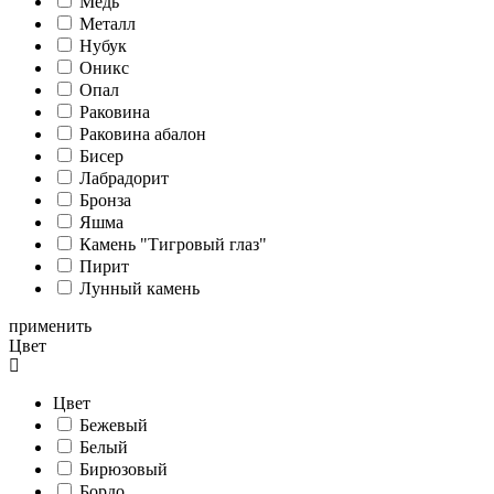
Медь
Металл
Нубук
Оникс
Опал
Раковина
Раковина абалон
Бисер
Лабрадорит
Бронза
Яшма
Камень "Тигровый глаз"
Пирит
Лунный камень
применить
Цвет
Цвет
Бежевый
Белый
Бирюзовый
Бордо