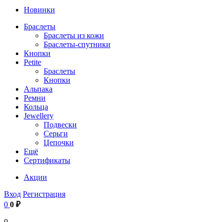
Новинки
Браслеты
Браслеты из кожи
Браслеты-спутники
Кнопки
Petite
Браслеты
Кнопки
Альпака
Ремни
Кольца
Jewellery
Подвески
Серьги
Цепочки
Ещё
Сертификаты
Акции
Вход
Регистрация
0
0 ₽
0