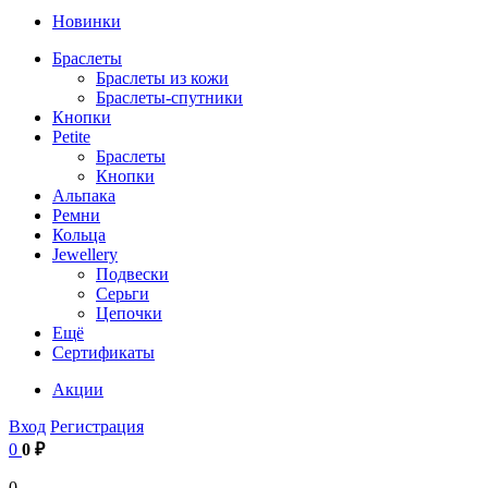
Новинки
Браслеты
Браслеты из кожи
Браслеты-спутники
Кнопки
Petite
Браслеты
Кнопки
Альпака
Ремни
Кольца
Jewellery
Подвески
Серьги
Цепочки
Ещё
Сертификаты
Акции
Вход
Регистрация
0
0 ₽
0