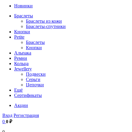
Новинки
Браслеты
Браслеты из кожи
Браслеты-спутники
Кнопки
Petite
Браслеты
Кнопки
Альпака
Ремни
Кольца
Jewellery
Подвески
Серьги
Цепочки
Ещё
Сертификаты
Акции
Вход
Регистрация
0
0 ₽
0